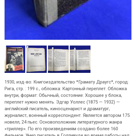
1930, изд-во: Книгоиздательство *Грамату Драугс*, город:
Рига, стр. : 199 с., обложка: Картонный переплет. Обложка
внутри, формат: Обычный, состояние: Хорошее у блока,
переплет нужно менять. Эдгар Уоллес (1875 — 1932) —
английский писатель, киносценарист и драматург,
журналист, военный корреспондент. Является автором 175
новелл, 24 пьес. Основоположник литературного жанра
«триллер». По его произведениям создано более 160
фильмов. Умер писатель в Голливуде во время работы над