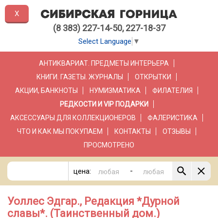
X
(8 383) 227-14-50, 227-18-37
Select Language
▼
АНТИКВАРИАТ. ПРЕДМЕТЫ ИНТЕРЬЕРА
КНИГИ. ГАЗЕТЫ. ЖУРНАЛЫ
ОТКРЫТКИ
АКЦИИ, БАНКНОТЫ
НУМИЗМАТИКА
ФИЛАТЕЛИЯ
РЕДКОСТИ И VIP ПОДАРКИ
АКСЕССУАРЫ ДЛЯ КОЛЛЕКЦИОНЕРОВ
ФАЛЕРИСТИКА
ЧТО И КАК МЫ ПОКУПАЕМ
КОНТАКТЫ
ОТЗЫВЫ
ПРОСМОТРЕНО
-
цена:
Уоллес Эдгар., Редакция *Дурной
славы*. (Таинственный дом.)