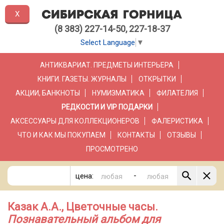
X
(8 383) 227-14-50, 227-18-37
Select Language
▼
АНТИКВАРИАТ. ПРЕДМЕТЫ ИНТЕРЬЕРА
КНИГИ. ГАЗЕТЫ. ЖУРНАЛЫ
ОТКРЫТКИ
АКЦИИ, БАНКНОТЫ
НУМИЗМАТИКА
ФИЛАТЕЛИЯ
РЕДКОСТИ И VIP ПОДАРКИ
АКСЕССУАРЫ ДЛЯ КОЛЛЕКЦИОНЕРОВ
ФАЛЕРИСТИКА
ЧТО И КАК МЫ ПОКУПАЕМ
КОНТАКТЫ
ОТЗЫВЫ
ПРОСМОТРЕНО
-
цена:
Казак А.А., Цветочные часы.
Познавательный альбом для