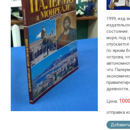
1999, изд-во
издательск
состояние:
моря, под 
спускается 
по ярким б
острова, ч
автономног
что Палермо
экономичес
привилегир
древности,
1000
Цена:
отправка и
Добавить