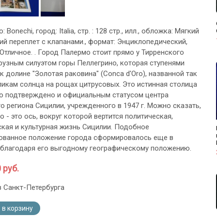
: Bonechi, город: Italia, стр. : 128 стр., илл., обложка: Мягкий
ий переплет с клапанами., формат: Энциклопедический,
 Отличное. . Город Палермо стоит прямо у Тирренского
грузным силуэтом горы Пеллегрино, которая ступенями
к долине "Золотая раковина" (Conса d'Oro), названной так
ликам солнца на рощах цитрусовых. Это истинная столица
то подтверждено и официальным статусом центра
о региона Сицилии, учрежденного в 1947 г. Можно сказать,
 - это ось, вокруг которой вертится политическая,
кая и культурная жизнь Сицилии. Подобное
ованное положение города сформировалось еще в
 благодаря его выгодному географическому положению.
 руб.
з Санкт-Петербурга
 в корзину