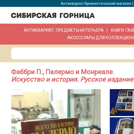
Антикварно-букинистический магазин г.
АНТИКВАРИАТ. ПРЕДМЕТЫ ИНТЕРЬЕРА
КНИГИ. ГА
АКСЕССУАРЫ ДЛЯ КОЛЛЕКЦИОН
Фаббри П., Палермо и Монреале.
Искусство и история. Русское издани