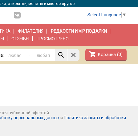
рки, открытки, монеты и многое другое.
Select Language
▼
ТИКА
ФИЛАТЕЛИЯ
РЕДКОСТИ И VIP ПОДАРКИ
ТЫ
ОТЗЫВЫ
ПРОСМОТРЕНО
shopping_cart
Корзина (
0
)
-
а:
ется публичной офертой.
аботку персональных данных
и
Политика защиты и обработки