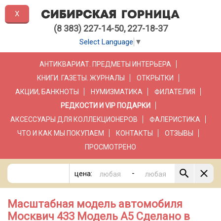
X
(8 383) 227-14-50, 227-18-37
Select Language
▼
АНТИКВАРИАТ. ПРЕДМЕТЫ ИНТЕРЬЕРА
КНИГИ. ГАЗЕТЫ. ЖУРНАЛЫ
ОТКРЫТКИ
АКЦИИ, БАНКНОТЫ
НУМИЗМАТИКА
ФИЛАТЕЛИЯ
РЕДКОСТИ И VIP ПОДАРКИ
АКСЕССУАРЫ ДЛЯ КОЛЛЕКЦИОНЕРОВ
ФАЛЕРИСТИКА
ЧТО И КАК МЫ ПОКУПАЕМ
КОНТАКТЫ
ОТЗЫВЫ
ПРОСМОТРЕНО
-
цена:
Масштабная модель автомобиля
Москвич 433 Модель А5 Сделано в