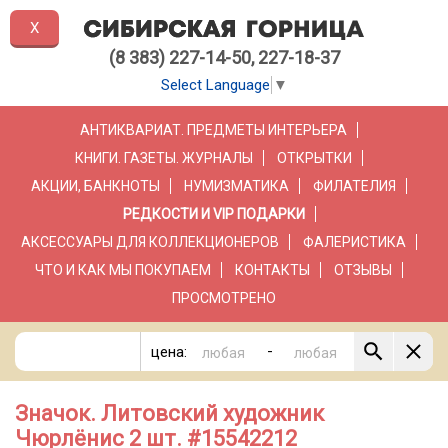
X
(8 383) 227-14-50, 227-18-37
Select Language
▼
АНТИКВАРИАТ. ПРЕДМЕТЫ ИНТЕРЬЕРА
КНИГИ. ГАЗЕТЫ. ЖУРНАЛЫ
ОТКРЫТКИ
АКЦИИ, БАНКНОТЫ
НУМИЗМАТИКА
ФИЛАТЕЛИЯ
РЕДКОСТИ И VIP ПОДАРКИ
АКСЕССУАРЫ ДЛЯ КОЛЛЕКЦИОНЕРОВ
ФАЛЕРИСТИКА
ЧТО И КАК МЫ ПОКУПАЕМ
КОНТАКТЫ
ОТЗЫВЫ
ПРОСМОТРЕНО
-
цена:
Значок. Литовский художник
Чюрлёнис 2 шт. #15542212