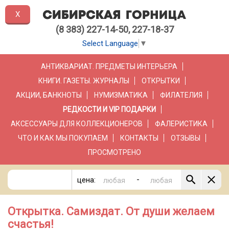
X
(8 383) 227-14-50, 227-18-37
Select Language
▼
АНТИКВАРИАТ. ПРЕДМЕТЫ ИНТЕРЬЕРА
КНИГИ. ГАЗЕТЫ. ЖУРНАЛЫ
ОТКРЫТКИ
АКЦИИ, БАНКНОТЫ
НУМИЗМАТИКА
ФИЛАТЕЛИЯ
РЕДКОСТИ И VIP ПОДАРКИ
АКСЕССУАРЫ ДЛЯ КОЛЛЕКЦИОНЕРОВ
ФАЛЕРИСТИКА
ЧТО И КАК МЫ ПОКУПАЕМ
КОНТАКТЫ
ОТЗЫВЫ
ПРОСМОТРЕНО
-
цена:
Открытка. Самиздат. От души желаем
счастья!