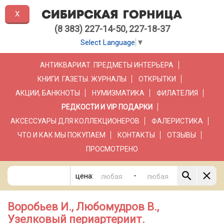
X
(8 383) 227-14-50, 227-18-37
Select Language
▼
АНТИКВАРИАТ. ПРЕДМЕТЫ ИНТЕРЬЕРА
КНИГИ. ГАЗЕТЫ. ЖУРНАЛЫ
ОТКРЫТКИ
АКЦИИ, БАНКНОТЫ
НУМИЗМАТИКА
ФИЛАТЕЛИЯ
РЕДКОСТИ И VIP ПОДАРКИ
АКСЕССУАРЫ ДЛЯ КОЛЛЕКЦИОНЕРОВ
ФАЛЕРИСТИКА
ЧТО И КАК МЫ ПОКУПАЕМ
КОНТАКТЫ
ОТЗЫВЫ
ПРОСМОТРЕНО
-
цена:
Воробьев И., Любомудров В.,
Узелковый периартериит.