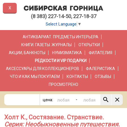
X
(8 383) 227-14-50, 227-18-37
Select Language
▼
АНТИКВАРИАТ. ПРЕДМЕТЫ ИНТЕРЬЕРА
КНИГИ. ГАЗЕТЫ. ЖУРНАЛЫ
ОТКРЫТКИ
АКЦИИ, БАНКНОТЫ
НУМИЗМАТИКА
ФИЛАТЕЛИЯ
РЕДКОСТИ И VIP ПОДАРКИ
АКСЕССУАРЫ ДЛЯ КОЛЛЕКЦИОНЕРОВ
ФАЛЕРИСТИКА
ЧТО И КАК МЫ ПОКУПАЕМ
КОНТАКТЫ
ОТЗЫВЫ
ПРОСМОТРЕНО
-
цена:
Холт К., Состязание. Странствие.
Серия: Необыкновенные путешествия.