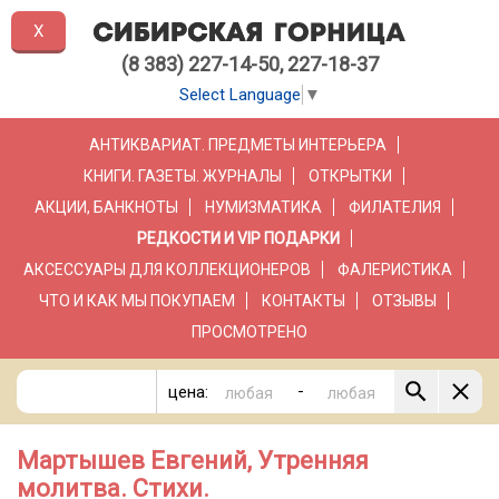
X
(8 383) 227-14-50, 227-18-37
Select Language
▼
АНТИКВАРИАТ. ПРЕДМЕТЫ ИНТЕРЬЕРА
КНИГИ. ГАЗЕТЫ. ЖУРНАЛЫ
ОТКРЫТКИ
АКЦИИ, БАНКНОТЫ
НУМИЗМАТИКА
ФИЛАТЕЛИЯ
РЕДКОСТИ И VIP ПОДАРКИ
АКСЕССУАРЫ ДЛЯ КОЛЛЕКЦИОНЕРОВ
ФАЛЕРИСТИКА
ЧТО И КАК МЫ ПОКУПАЕМ
КОНТАКТЫ
ОТЗЫВЫ
ПРОСМОТРЕНО
-
цена:
Мартышев Евгений, Утренняя
молитва. Стихи.