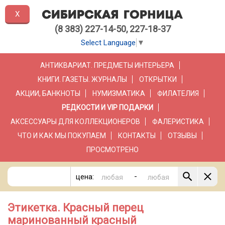
X
(8 383) 227-14-50, 227-18-37
Select Language
▼
АНТИКВАРИАТ. ПРЕДМЕТЫ ИНТЕРЬЕРА
КНИГИ. ГАЗЕТЫ. ЖУРНАЛЫ
ОТКРЫТКИ
АКЦИИ, БАНКНОТЫ
НУМИЗМАТИКА
ФИЛАТЕЛИЯ
РЕДКОСТИ И VIP ПОДАРКИ
АКСЕССУАРЫ ДЛЯ КОЛЛЕКЦИОНЕРОВ
ФАЛЕРИСТИКА
ЧТО И КАК МЫ ПОКУПАЕМ
КОНТАКТЫ
ОТЗЫВЫ
ПРОСМОТРЕНО
-
цена:
Этикетка. Красный перец
маринованный красный