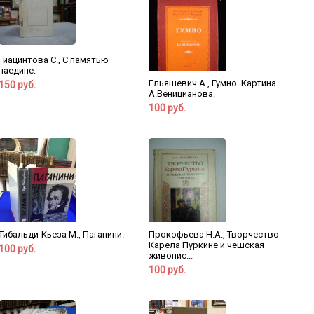
Гиацинтова С., С памятью
наедине.
Ельяшевич А., Гумно. Картина
150 руб.
А.Веницианова.
100 руб.
Тибальди-Кьеза М., Паганини.
Прокофьева Н.А., Творчество
Карела Пуркине и чешская
100 руб.
живопис...
100 руб.