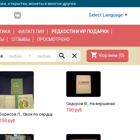
рки, открытки, монеты и многое другое.
Select Language
▼
ТИКА
ФИЛАТЕЛИЯ
РЕДКОСТИ И VIP ПОДАРКИ
ТЫ
ОТЗЫВЫ
ПРОСМОТРЕНО
shopping_cart
Корзина (
0
)
-
а:
Сидоров В., На вершинах:
100 руб.
Борисов Л., Свои по сердцу.
150 руб.