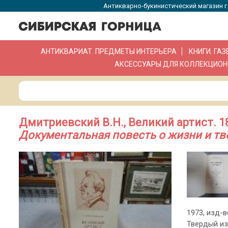
Антикварно-букинистический магазин г.
АНТИКВАРИАТ. ПРЕДМЕТЫ ИНТЕРЬЕРА
КНИГИ. ГА
АКСЕССУАРЫ ДЛЯ КОЛЛЕКЦИОН
Дмитриевский В.Н., Великий артист. 1
Документальная повесть о жизни и тв
1973, изд-в
Твердый из