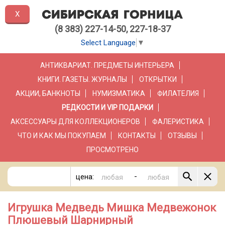
X
(8 383) 227-14-50, 227-18-37
Select Language
▼
АНТИКВАРИАТ. ПРЕДМЕТЫ ИНТЕРЬЕРА
КНИГИ. ГАЗЕТЫ. ЖУРНАЛЫ
ОТКРЫТКИ
АКЦИИ, БАНКНОТЫ
НУМИЗМАТИКА
ФИЛАТЕЛИЯ
РЕДКОСТИ И VIP ПОДАРКИ
АКСЕССУАРЫ ДЛЯ КОЛЛЕКЦИОНЕРОВ
ФАЛЕРИСТИКА
ЧТО И КАК МЫ ПОКУПАЕМ
КОНТАКТЫ
ОТЗЫВЫ
ПРОСМОТРЕНО
-
цена:
Игрушка Медведь Мишка Медвежонок
Плюшевый Шарнирный