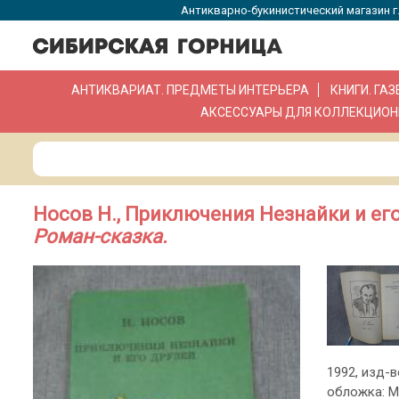
Антикварно-букинистический магазин г.
АНТИКВАРИАТ. ПРЕДМЕТЫ ИНТЕРЬЕРА
КНИГИ. ГА
АКСЕССУАРЫ ДЛЯ КОЛЛЕКЦИОН
Носов Н., Приключения Незнайки и его
Роман-сказка.
1992, изд-во
обложка: М