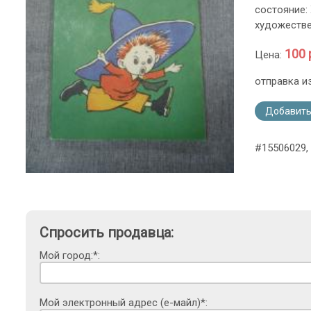
состояние:
художестве
100 
Цена:
отправка и
Добавить
#15506029,
Спросить продавца:
Мой город:*:
Мой электронный адрес (е-майл)*: