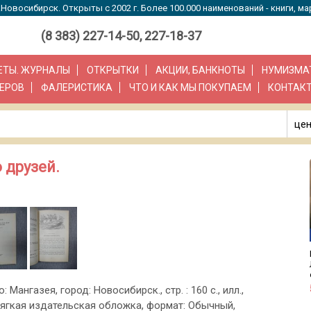
Новосибирск. Открыты с 2002 г. Более 100.000 наименований - книги, ма
(8 383) 227-14-50, 227-18-37
ЗЕТЫ. ЖУРНАЛЫ
ОТКРЫТКИ
АКЦИИ, БАНКНОТЫ
НУМИЗМА
ЕРОВ
ФАЛЕРИСТИКА
ЧТО И КАК МЫ ПОКУПАЕМ
КОНТАК
цен
 друзей.
: Мангазея, город: Новосибирск., стр. : 160 с., илл.,
ягкая издательская обложка, формат: Обычный,