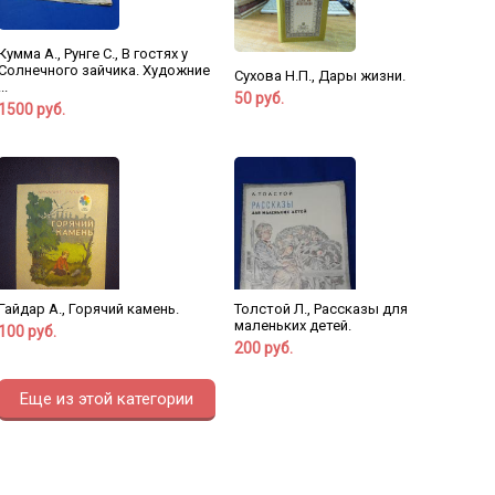
Кумма А., Рунге С., В гостях у
Солнечного зайчика. Художние
Сухова Н.П., Дары жизни.
...
50 руб.
1500 руб.
Гайдар А., Горячий камень.
Толстой Л., Рассказы для
маленьких детей.
100 руб.
200 руб.
Еще из этой категории