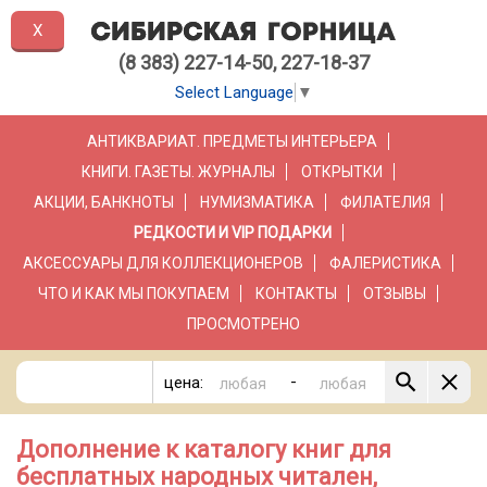
X
(8 383) 227-14-50, 227-18-37
Select Language
▼
АНТИКВАРИАТ. ПРЕДМЕТЫ ИНТЕРЬЕРА
КНИГИ. ГАЗЕТЫ. ЖУРНАЛЫ
ОТКРЫТКИ
АКЦИИ, БАНКНОТЫ
НУМИЗМАТИКА
ФИЛАТЕЛИЯ
РЕДКОСТИ И VIP ПОДАРКИ
АКСЕССУАРЫ ДЛЯ КОЛЛЕКЦИОНЕРОВ
ФАЛЕРИСТИКА
ЧТО И КАК МЫ ПОКУПАЕМ
КОНТАКТЫ
ОТЗЫВЫ
ПРОСМОТРЕНО
-
цена:
Дополнение к каталогу книг для
бесплатных народных читален,