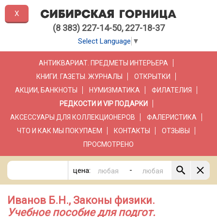
X
(8 383) 227-14-50, 227-18-37
Select Language
▼
АНТИКВАРИАТ. ПРЕДМЕТЫ ИНТЕРЬЕРА
КНИГИ. ГАЗЕТЫ. ЖУРНАЛЫ
ОТКРЫТКИ
АКЦИИ, БАНКНОТЫ
НУМИЗМАТИКА
ФИЛАТЕЛИЯ
РЕДКОСТИ И VIP ПОДАРКИ
АКСЕССУАРЫ ДЛЯ КОЛЛЕКЦИОНЕРОВ
ФАЛЕРИСТИКА
ЧТО И КАК МЫ ПОКУПАЕМ
КОНТАКТЫ
ОТЗЫВЫ
ПРОСМОТРЕНО
-
цена:
Иванов Б.Н., Законы физики.
Учебное пособие для подгот.