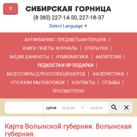
X
(8 383) 227-14-50, 227-18-37
Select Language
▼
АНТИКВАРИАТ. ПРЕДМЕТЫ ИНТЕРЬЕРА
КНИГИ. ГАЗЕТЫ. ЖУРНАЛЫ
ОТКРЫТКИ
АКЦИИ, БАНКНОТЫ
НУМИЗМАТИКА
ФИЛАТЕЛИЯ
РЕДКОСТИ И VIP ПОДАРКИ
АКСЕССУАРЫ ДЛЯ КОЛЛЕКЦИОНЕРОВ
ФАЛЕРИСТИКА
ЧТО И КАК МЫ ПОКУПАЕМ
КОНТАКТЫ
ОТЗЫВЫ
ПРОСМОТРЕНО
-
цена:
Карта Волынской губернии. Волынская
губерния.