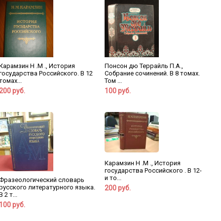
Карамзин Н .М ., История
Понсон дю Террайль П.А.,
государства Российского. В 12
Собрание сочинений. В 8 томах.
томах...
Том ...
200 руб.
100 руб.
Карамзин Н .М ., История
государства Российского . В 12-
и то...
Фразеологический словарь
русского литературного языка.
200 руб.
В 2 т...
100 руб.