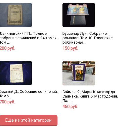
Данилевский Г.П., Полное
Буссенар Луи., Собрание
собрание сочинений в 24 томах.
романов. Том 10. Гвианские
Том ...
робинзоны...
200 руб.
150 руб.
Бедный Д., Собрание сочинений.
Саймак К., Миры Клиффорда
Том V.
Саймака. Книга 6. Мастодония.
Пал...
700 руб.
450 руб.
Еще из этой категории