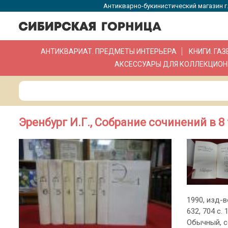
Антикварно-букинистический магазин г.
АНТИКВАРИАТ. ПРЕДМЕТЫ ИНТЕРЬЕРА
КНИГИ. ГА
АКСЕССУАРЫ ДЛЯ КОЛЛЕКЦИОН
Эренбург И.Г., Собрание сочинений в 8
1990, изд-в
632, 704 с.
Обычный, со