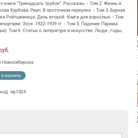
з книги "Тринадцать трубок". Рассказы. - Том 2. Жизнь и
лая Курбова. Рвач. В проточном переулке. - Том 3. Бурная
ка Ройтшванеца. День второй. Книга для взрослых. - Том
Репортажи. Эссе. 1922-1939 гг. - Том 5. Падение Парижа.
ьи). Том 6. Статьи о литературе и искусстве. Люди , годы,
руб.
з Новосибирска
 в корзину
код: vip1424