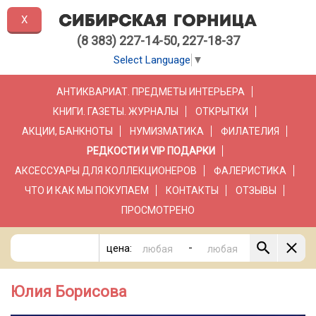
X
(8 383) 227-14-50, 227-18-37
Select Language
▼
АНТИКВАРИАТ. ПРЕДМЕТЫ ИНТЕРЬЕРА
КНИГИ. ГАЗЕТЫ. ЖУРНАЛЫ
ОТКРЫТКИ
АКЦИИ, БАНКНОТЫ
НУМИЗМАТИКА
ФИЛАТЕЛИЯ
РЕДКОСТИ И VIP ПОДАРКИ
АКСЕССУАРЫ ДЛЯ КОЛЛЕКЦИОНЕРОВ
ФАЛЕРИСТИКА
ЧТО И КАК МЫ ПОКУПАЕМ
КОНТАКТЫ
ОТЗЫВЫ
ПРОСМОТРЕНО
-
цена:
Юлия Борисова