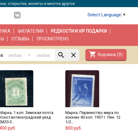
рки, открытки, монеты и многое другое.
Select Language
▼
ТИКА
ФИЛАТЕЛИЯ
РЕДКОСТИ И VIP ПОДАРКИ
ТЫ
ОТЗЫВЫ
ПРОСМОТРЕНО
shopping_cart
Корзина (
0
)
-
а:
Марка. 1 коп. Земская почта.
Марка. Первенство мира по
Константиноградский уезд
хоккею 40 коп. 1957 г. Лин. 12
(М20-3...
1/2...
400 руб.
800 руб.