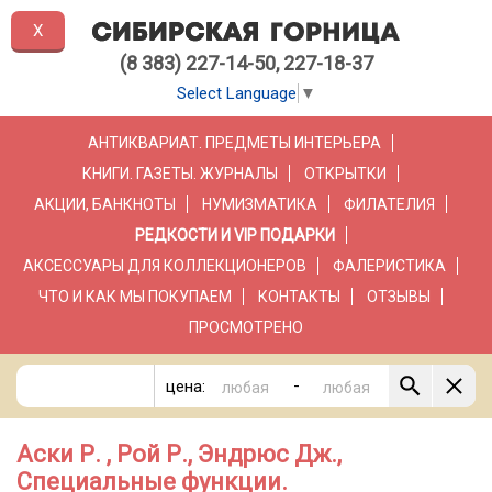
X
(8 383) 227-14-50, 227-18-37
Select Language
▼
АНТИКВАРИАТ. ПРЕДМЕТЫ ИНТЕРЬЕРА
КНИГИ. ГАЗЕТЫ. ЖУРНАЛЫ
ОТКРЫТКИ
АКЦИИ, БАНКНОТЫ
НУМИЗМАТИКА
ФИЛАТЕЛИЯ
РЕДКОСТИ И VIP ПОДАРКИ
АКСЕССУАРЫ ДЛЯ КОЛЛЕКЦИОНЕРОВ
ФАЛЕРИСТИКА
ЧТО И КАК МЫ ПОКУПАЕМ
КОНТАКТЫ
ОТЗЫВЫ
ПРОСМОТРЕНО
-
цена:
Аски Р. , Рой Р., Эндрюс Дж.,
Специальные функции.