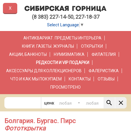
X
(8 383) 227-14-50, 227-18-37
Select Language
▼
АНТИКВАРИАТ. ПРЕДМЕТЫ ИНТЕРЬЕРА
КНИГИ. ГАЗЕТЫ. ЖУРНАЛЫ
ОТКРЫТКИ
АКЦИИ, БАНКНОТЫ
НУМИЗМАТИКА
ФИЛАТЕЛИЯ
РЕДКОСТИ И VIP ПОДАРКИ
АКСЕССУАРЫ ДЛЯ КОЛЛЕКЦИОНЕРОВ
ФАЛЕРИСТИКА
ЧТО И КАК МЫ ПОКУПАЕМ
КОНТАКТЫ
ОТЗЫВЫ
ПРОСМОТРЕНО
-
цена:
Болгария. Бургас. Пирс
Фототкрытка