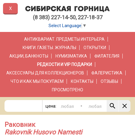
X
(8 383) 227-14-50, 227-18-37
Select Language
▼
АНТИКВАРИАТ. ПРЕДМЕТЫ ИНТЕРЬЕРА
КНИГИ. ГАЗЕТЫ. ЖУРНАЛЫ
ОТКРЫТКИ
АКЦИИ, БАНКНОТЫ
НУМИЗМАТИКА
ФИЛАТЕЛИЯ
РЕДКОСТИ И VIP ПОДАРКИ
АКСЕССУАРЫ ДЛЯ КОЛЛЕКЦИОНЕРОВ
ФАЛЕРИСТИКА
ЧТО И КАК МЫ ПОКУПАЕМ
КОНТАКТЫ
ОТЗЫВЫ
ПРОСМОТРЕНО
-
цена:
Раковник
Rakovnik Husovo Namesti