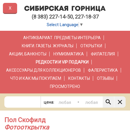
X
(8 383) 227-14-50, 227-18-37
Select Language
▼
АНТИКВАРИАТ. ПРЕДМЕТЫ ИНТЕРЬЕРА
КНИГИ. ГАЗЕТЫ. ЖУРНАЛЫ
ОТКРЫТКИ
АКЦИИ, БАНКНОТЫ
НУМИЗМАТИКА
ФИЛАТЕЛИЯ
РЕДКОСТИ И VIP ПОДАРКИ
АКСЕССУАРЫ ДЛЯ КОЛЛЕКЦИОНЕРОВ
ФАЛЕРИСТИКА
ЧТО И КАК МЫ ПОКУПАЕМ
КОНТАКТЫ
ОТЗЫВЫ
ПРОСМОТРЕНО
-
цена:
Пол Скофилд
Фотооткрытка