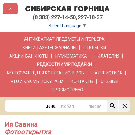
X
(8 383) 227-14-50, 227-18-37
Select Language
▼
АНТИКВАРИАТ. ПРЕДМЕТЫ ИНТЕРЬЕРА
КНИГИ. ГАЗЕТЫ. ЖУРНАЛЫ
ОТКРЫТКИ
АКЦИИ, БАНКНОТЫ
НУМИЗМАТИКА
ФИЛАТЕЛИЯ
РЕДКОСТИ И VIP ПОДАРКИ
АКСЕССУАРЫ ДЛЯ КОЛЛЕКЦИОНЕРОВ
ФАЛЕРИСТИКА
ЧТО И КАК МЫ ПОКУПАЕМ
КОНТАКТЫ
ОТЗЫВЫ
ПРОСМОТРЕНО
-
цена:
Ия Савина
Фотооткрытка