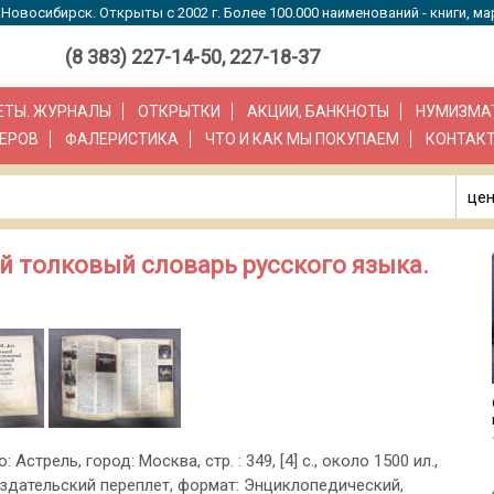
Новосибирск. Открыты с 2002 г. Более 100.000 наименований - книги, ма
(8 383) 227-14-50, 227-18-37
ЗЕТЫ. ЖУРНАЛЫ
ОТКРЫТКИ
АКЦИИ, БАНКНОТЫ
НУМИЗМА
ЕРОВ
ФАЛЕРИСТИКА
ЧТО И КАК МЫ ПОКУПАЕМ
КОНТАК
цен
й толковый словарь русского языка.
: Астрель, город: Москва, стр. : 349, [4] с., около 1500 ил.,
здательский переплет, формат: Энциклопедический,