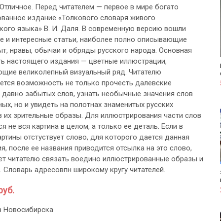
 Отличное. Перед читателем — первое в мире богато
ванное издание «Толкового словаря живого
кого языка» В. И. Даля. В современную версию вошли
е и интересные статьи, наиболее полно описывающие
ыт, нравы, обычаи и обряды русского народа. Основная
ь настоящего издания — цветные иллюстрации,
щие великолепный визуальный ряд. Читателю
ется возможность не только прочесть далевские
 давно забытых слов, узнать необычные значения слов
ных, но и увидеть на полотнах знаменитых русских
 их зрительные образы. Для иллюстрирования части слов
я не вся картина в целом, а только ее деталь. Если в
артины отстуствует слово, для которого дается данная
я, после ее названия приводится отсылка на это слово,
ет читателю связать воедино иллюстрированные образы и
. Словарь адресовпн широкому кругу читателей.
руб.
з Новосибирска