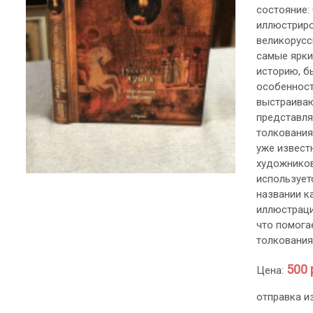
состояние:
иллюстриро
великорусс
самые ярки
историю, б
особенност
выстраиваю
представля
толкования
уже извест
художников
используетс
названии к
иллюстраци
что помога
толкования
500 
Цена:
отправка и