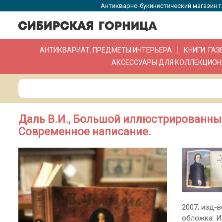
Антикварно-букинистический магазин г.
АНТИКВАРИАТ. ПРЕДМЕТЫ ИНТЕРЬЕРА
КНИГИ. ГА
АКСЕССУАРЫ ДЛЯ КОЛЛЕКЦИОН
Даль В.И., Большой иллюстрированны
Современное написание.
2007, изд-во
обложка: И