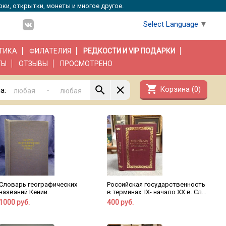
рки, открытки, монеты и многое другое.
Select Language
▼
ТИКА
ФИЛАТЕЛИЯ
РЕДКОСТИ И VIP ПОДАРКИ
ТЫ
ОТЗЫВЫ
ПРОСМОТРЕНО
shopping_cart
Корзина (
0
)
-
а:
Словарь географических
Российская государственность
названий Кении.
в терминах: IX- начало XX в. Сл...
1000 руб.
400 руб.