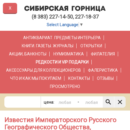
X
(8 383) 227-14-50, 227-18-37
Select Language
▼
АНТИКВАРИАТ. ПРЕДМЕТЫ ИНТЕРЬЕРА
КНИГИ. ГАЗЕТЫ. ЖУРНАЛЫ
ОТКРЫТКИ
АКЦИИ, БАНКНОТЫ
НУМИЗМАТИКА
ФИЛАТЕЛИЯ
РЕДКОСТИ И VIP ПОДАРКИ
АКСЕССУАРЫ ДЛЯ КОЛЛЕКЦИОНЕРОВ
ФАЛЕРИСТИКА
ЧТО И КАК МЫ ПОКУПАЕМ
КОНТАКТЫ
ОТЗЫВЫ
ПРОСМОТРЕНО
-
цена:
Известия Императорского Русского
Географического Общества,