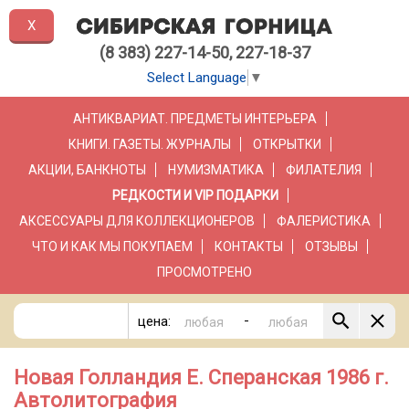
X
(8 383) 227-14-50, 227-18-37
Select Language
▼
АНТИКВАРИАТ. ПРЕДМЕТЫ ИНТЕРЬЕРА
КНИГИ. ГАЗЕТЫ. ЖУРНАЛЫ
ОТКРЫТКИ
АКЦИИ, БАНКНОТЫ
НУМИЗМАТИКА
ФИЛАТЕЛИЯ
РЕДКОСТИ И VIP ПОДАРКИ
АКСЕССУАРЫ ДЛЯ КОЛЛЕКЦИОНЕРОВ
ФАЛЕРИСТИКА
ЧТО И КАК МЫ ПОКУПАЕМ
КОНТАКТЫ
ОТЗЫВЫ
ПРОСМОТРЕНО
-
цена:
Новая Голландия Е. Сперанская 1986 г.
Автолитография