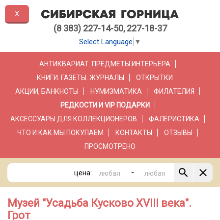
X
(8 383) 227-14-50, 227-18-37
Select Language
▼
АНТИКВАРИАТ. ПРЕДМЕТЫ ИНТЕРЬЕРА
КНИГИ. ГАЗЕТЫ. ЖУРНАЛЫ
ОТКРЫТКИ
АКЦИИ, БАНКНОТЫ
НУМИЗМАТИКА
ФИЛАТЕЛИЯ
РЕДКОСТИ И VIP ПОДАРКИ
АКСЕССУАРЫ ДЛЯ КОЛЛЕКЦИОНЕРОВ
ФАЛЕРИСТИКА
ЧТО И КАК МЫ ПОКУПАЕМ
КОНТАКТЫ
ОТЗЫВЫ
ПРОСМОТРЕНО
-
цена:
Музей "Усадьба Кусково XVIII века".
Грот