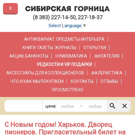
X
(8 383) 227-14-50, 227-18-37
Select Language
▼
АНТИКВАРИАТ. ПРЕДМЕТЫ ИНТЕРЬЕРА
КНИГИ. ГАЗЕТЫ. ЖУРНАЛЫ
ОТКРЫТКИ
АКЦИИ, БАНКНОТЫ
НУМИЗМАТИКА
ФИЛАТЕЛИЯ
РЕДКОСТИ И VIP ПОДАРКИ
АКСЕССУАРЫ ДЛЯ КОЛЛЕКЦИОНЕРОВ
ФАЛЕРИСТИКА
ЧТО И КАК МЫ ПОКУПАЕМ
КОНТАКТЫ
ОТЗЫВЫ
ПРОСМОТРЕНО
-
цена:
С Новым годом! Харьков. Дворец
пионеров. Пригласительный билет на