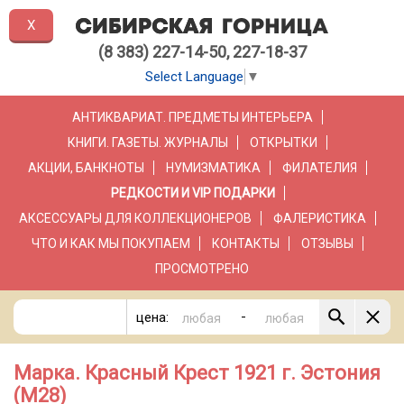
X
(8 383) 227-14-50, 227-18-37
Select Language
▼
АНТИКВАРИАТ. ПРЕДМЕТЫ ИНТЕРЬЕРА
КНИГИ. ГАЗЕТЫ. ЖУРНАЛЫ
ОТКРЫТКИ
АКЦИИ, БАНКНОТЫ
НУМИЗМАТИКА
ФИЛАТЕЛИЯ
РЕДКОСТИ И VIP ПОДАРКИ
АКСЕССУАРЫ ДЛЯ КОЛЛЕКЦИОНЕРОВ
ФАЛЕРИСТИКА
ЧТО И КАК МЫ ПОКУПАЕМ
КОНТАКТЫ
ОТЗЫВЫ
ПРОСМОТРЕНО
-
цена:
Марка. Красный Крест 1921 г. Эстония
(М28)