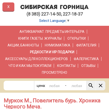
X
(8 383) 227-14-50, 227-18-37
Select Language
▼
АНТИКВАРИАТ. ПРЕДМЕТЫ ИНТЕРЬЕРА
КНИГИ. ГАЗЕТЫ. ЖУРНАЛЫ
ОТКРЫТКИ
АКЦИИ, БАНКНОТЫ
НУМИЗМАТИКА
ФИЛАТЕЛИЯ
РЕДКОСТИ И VIP ПОДАРКИ
АКСЕССУАРЫ ДЛЯ КОЛЛЕКЦИОНЕРОВ
ФАЛЕРИСТИКА
ЧТО И КАК МЫ ПОКУПАЕМ
КОНТАКТЫ
ОТЗЫВЫ
ПРОСМОТРЕНО
-
цена:
Муркок М., Повелитель бурь. Хроника
Черного Меча.