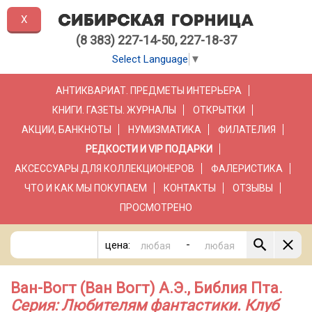
X
(8 383) 227-14-50, 227-18-37
Select Language
▼
АНТИКВАРИАТ. ПРЕДМЕТЫ ИНТЕРЬЕРА
КНИГИ. ГАЗЕТЫ. ЖУРНАЛЫ
ОТКРЫТКИ
АКЦИИ, БАНКНОТЫ
НУМИЗМАТИКА
ФИЛАТЕЛИЯ
РЕДКОСТИ И VIP ПОДАРКИ
АКСЕССУАРЫ ДЛЯ КОЛЛЕКЦИОНЕРОВ
ФАЛЕРИСТИКА
ЧТО И КАК МЫ ПОКУПАЕМ
КОНТАКТЫ
ОТЗЫВЫ
ПРОСМОТРЕНО
-
цена:
Ван-Вогт (Ван Вогт) А.Э., Библия Пта.
Серия: Любителям фантастики. Клуб