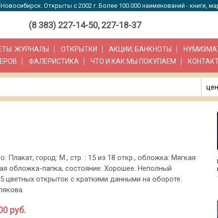
Новосибирск. Открыты с 2002 г. Более 100.000 наименований - книги, ма
(8 383) 227-14-50, 227-18-37
ЗЕТЫ. ЖУРНАЛЫ
ОТКРЫТКИ
АКЦИИ, БАНКНОТЫ
НУМИЗМА
ЕРОВ
ФАЛЕРИСТИКА
ЧТО И КАК МЫ ПОКУПАЕМ
КОНТАК
цен
о: Плакат, город: М., стр. : 15 из 18 откр., обложка: Мягкая
ая обложка-папка, состояние: Хорошее. Неполный
15 цветных открыток с краткими данными на обороте.
лякова.
00 руб.