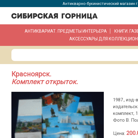
Антикварно-букинистический магазин г.
АНТИКВАРИАТ. ПРЕДМЕТЫ ИНТЕРЬЕРА
КНИГИ. ГА
АКСЕССУАРЫ ДЛЯ КОЛЛЕКЦИОН
Красноярск.
Комплект открыток.
1987., изд-в
издательск
комплект, 
Фото В. По
200.
Цена: