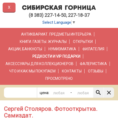
X
(8 383) 227-14-50, 227-18-37
Select Language
▼
АНТИКВАРИАТ. ПРЕДМЕТЫ ИНТЕРЬЕРА
КНИГИ. ГАЗЕТЫ. ЖУРНАЛЫ
ОТКРЫТКИ
АКЦИИ, БАНКНОТЫ
НУМИЗМАТИКА
ФИЛАТЕЛИЯ
РЕДКОСТИ И VIP ПОДАРКИ
АКСЕССУАРЫ ДЛЯ КОЛЛЕКЦИОНЕРОВ
ФАЛЕРИСТИКА
ЧТО И КАК МЫ ПОКУПАЕМ
КОНТАКТЫ
ОТЗЫВЫ
ПРОСМОТРЕНО
-
цена:
Сергей Столяров. Фотооткрытка.
Самиздат.