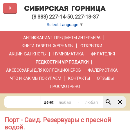
X
(8 383) 227-14-50, 227-18-37
Select Language
▼
АНТИКВАРИАТ. ПРЕДМЕТЫ ИНТЕРЬЕРА
КНИГИ. ГАЗЕТЫ. ЖУРНАЛЫ
ОТКРЫТКИ
АКЦИИ, БАНКНОТЫ
НУМИЗМАТИКА
ФИЛАТЕЛИЯ
РЕДКОСТИ И VIP ПОДАРКИ
АКСЕССУАРЫ ДЛЯ КОЛЛЕКЦИОНЕРОВ
ФАЛЕРИСТИКА
ЧТО И КАК МЫ ПОКУПАЕМ
КОНТАКТЫ
ОТЗЫВЫ
ПРОСМОТРЕНО
-
цена:
Порт - Саид. Резервуары с пресной
водой.