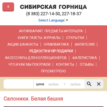
X
(8 383) 227-14-50, 227-18-37
Select Language
▼
АНТИКВАРИАТ. ПРЕДМЕТЫ ИНТЕРЬЕРА
КНИГИ. ГАЗЕТЫ. ЖУРНАЛЫ
ОТКРЫТКИ
АКЦИИ, БАНКНОТЫ
НУМИЗМАТИКА
ФИЛАТЕЛИЯ
РЕДКОСТИ И VIP ПОДАРКИ
АКСЕССУАРЫ ДЛЯ КОЛЛЕКЦИОНЕРОВ
ФАЛЕРИСТИКА
ЧТО И КАК МЫ ПОКУПАЕМ
КОНТАКТЫ
ОТЗЫВЫ
ПРОСМОТРЕНО
-
цена:
Салоники. Белая башня