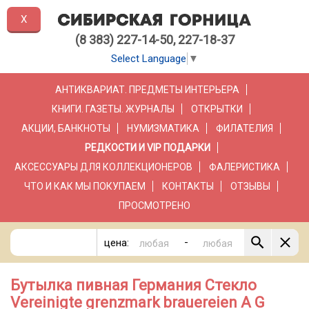
X
(8 383) 227-14-50, 227-18-37
Select Language
▼
АНТИКВАРИАТ. ПРЕДМЕТЫ ИНТЕРЬЕРА
КНИГИ. ГАЗЕТЫ. ЖУРНАЛЫ
ОТКРЫТКИ
АКЦИИ, БАНКНОТЫ
НУМИЗМАТИКА
ФИЛАТЕЛИЯ
РЕДКОСТИ И VIP ПОДАРКИ
АКСЕССУАРЫ ДЛЯ КОЛЛЕКЦИОНЕРОВ
ФАЛЕРИСТИКА
ЧТО И КАК МЫ ПОКУПАЕМ
КОНТАКТЫ
ОТЗЫВЫ
ПРОСМОТРЕНО
-
цена:
Бутылка пивная Германия Стекло
Vereinigte grenzmark brauereien A G