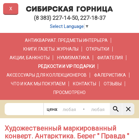
X
(8 383) 227-14-50, 227-18-37
Select Language
▼
АНТИКВАРИАТ. ПРЕДМЕТЫ ИНТЕРЬЕРА
КНИГИ. ГАЗЕТЫ. ЖУРНАЛЫ
ОТКРЫТКИ
АКЦИИ, БАНКНОТЫ
НУМИЗМАТИКА
ФИЛАТЕЛИЯ
РЕДКОСТИ И VIP ПОДАРКИ
АКСЕССУАРЫ ДЛЯ КОЛЛЕКЦИОНЕРОВ
ФАЛЕРИСТИКА
ЧТО И КАК МЫ ПОКУПАЕМ
КОНТАКТЫ
ОТЗЫВЫ
ПРОСМОТРЕНО
-
цена:
Художественный маркированный
конверт. Антарктика. Берег " Правда "