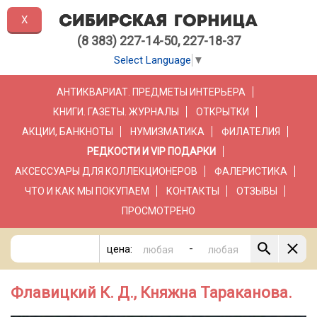
X
(8 383) 227-14-50, 227-18-37
Select Language
▼
АНТИКВАРИАТ. ПРЕДМЕТЫ ИНТЕРЬЕРА
КНИГИ. ГАЗЕТЫ. ЖУРНАЛЫ
ОТКРЫТКИ
АКЦИИ, БАНКНОТЫ
НУМИЗМАТИКА
ФИЛАТЕЛИЯ
РЕДКОСТИ И VIP ПОДАРКИ
АКСЕССУАРЫ ДЛЯ КОЛЛЕКЦИОНЕРОВ
ФАЛЕРИСТИКА
ЧТО И КАК МЫ ПОКУПАЕМ
КОНТАКТЫ
ОТЗЫВЫ
ПРОСМОТРЕНО
-
цена:
Флавицкий К. Д., Княжна Тараканова.