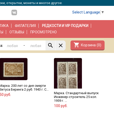
рки, открытки, монеты и многое другое.
Select Language
▼
ТИКА
ФИЛАТЕЛИЯ
РЕДКОСТИ И VIP ПОДАРКИ
ТЫ
ОТЗЫВЫ
ПРОСМОТРЕНО
shopping_cart
Корзина (
0
)
-
а:
Марка. 200 лет со дня смерти
Витуса Беринга 2 руб. 1943 г. С...
Марка. Стандартный выпуск
50 руб.
Инженер-строитель 25 коп.
1959 г. ...
100 руб.