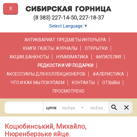
X
(8 383) 227-14-50, 227-18-37
Select Language
▼
АНТИКВАРИАТ. ПРЕДМЕТЫ ИНТЕРЬЕРА
КНИГИ. ГАЗЕТЫ. ЖУРНАЛЫ
ОТКРЫТКИ
АКЦИИ, БАНКНОТЫ
НУМИЗМАТИКА
ФИЛАТЕЛИЯ
РЕДКОСТИ И VIP ПОДАРКИ
АКСЕССУАРЫ ДЛЯ КОЛЛЕКЦИОНЕРОВ
ФАЛЕРИСТИКА
ЧТО И КАК МЫ ПОКУПАЕМ
КОНТАКТЫ
ОТЗЫВЫ
ПРОСМОТРЕНО
-
цена:
Коцюбинський, Михайло,
Нюренберзьке яйце.