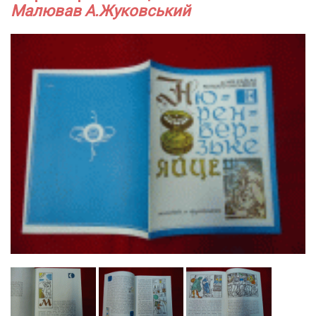
Малював А.Жуковський