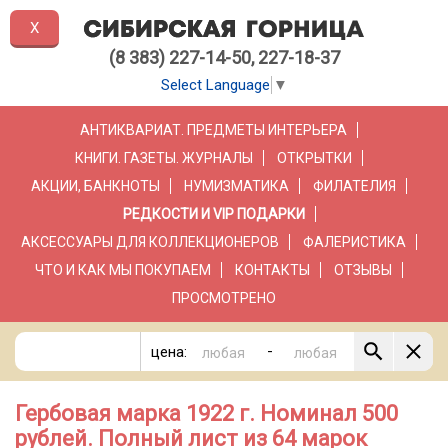
X
(8 383) 227-14-50, 227-18-37
Select Language
▼
АНТИКВАРИАТ. ПРЕДМЕТЫ ИНТЕРЬЕРА
КНИГИ. ГАЗЕТЫ. ЖУРНАЛЫ
ОТКРЫТКИ
АКЦИИ, БАНКНОТЫ
НУМИЗМАТИКА
ФИЛАТЕЛИЯ
РЕДКОСТИ И VIP ПОДАРКИ
АКСЕССУАРЫ ДЛЯ КОЛЛЕКЦИОНЕРОВ
ФАЛЕРИСТИКА
ЧТО И КАК МЫ ПОКУПАЕМ
КОНТАКТЫ
ОТЗЫВЫ
ПРОСМОТРЕНО
-
цена:
Гербовая марка 1922 г. Номинал 500
рублей. Полный лист из 64 марок