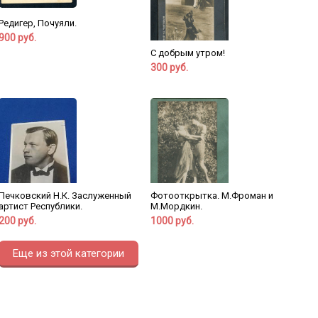
Редигер, Почуяли.
900 руб.
С добрым утром!
300 руб.
Печковский Н.К. Заслуженный
Фотооткрытка. М.Фроман и
артист Республики.
М.Мордкин.
200 руб.
1000 руб.
Еще из этой категории