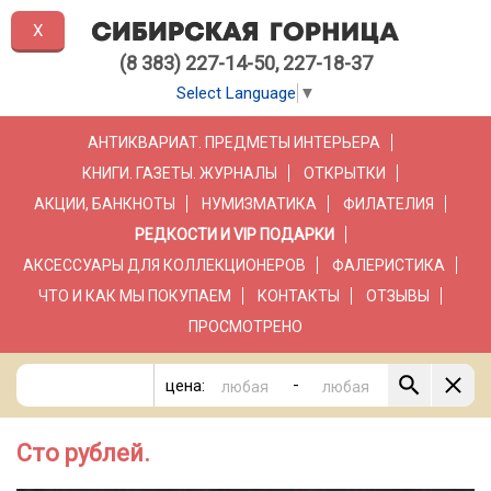
X
(8 383) 227-14-50, 227-18-37
Select Language
▼
АНТИКВАРИАТ. ПРЕДМЕТЫ ИНТЕРЬЕРА
КНИГИ. ГАЗЕТЫ. ЖУРНАЛЫ
ОТКРЫТКИ
АКЦИИ, БАНКНОТЫ
НУМИЗМАТИКА
ФИЛАТЕЛИЯ
РЕДКОСТИ И VIP ПОДАРКИ
АКСЕССУАРЫ ДЛЯ КОЛЛЕКЦИОНЕРОВ
ФАЛЕРИСТИКА
ЧТО И КАК МЫ ПОКУПАЕМ
КОНТАКТЫ
ОТЗЫВЫ
ПРОСМОТРЕНО
-
цена:
Сто рублей.