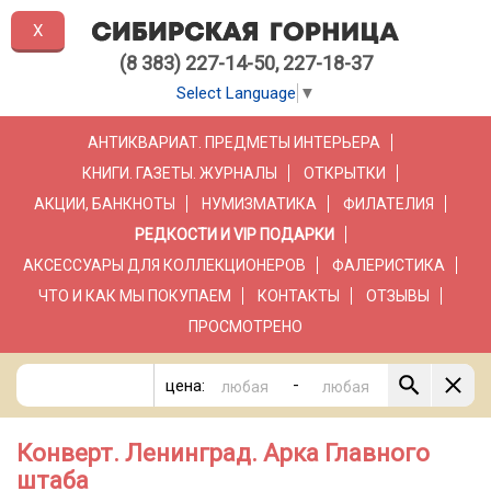
X
(8 383) 227-14-50, 227-18-37
Select Language
▼
АНТИКВАРИАТ. ПРЕДМЕТЫ ИНТЕРЬЕРА
КНИГИ. ГАЗЕТЫ. ЖУРНАЛЫ
ОТКРЫТКИ
АКЦИИ, БАНКНОТЫ
НУМИЗМАТИКА
ФИЛАТЕЛИЯ
РЕДКОСТИ И VIP ПОДАРКИ
АКСЕССУАРЫ ДЛЯ КОЛЛЕКЦИОНЕРОВ
ФАЛЕРИСТИКА
ЧТО И КАК МЫ ПОКУПАЕМ
КОНТАКТЫ
ОТЗЫВЫ
ПРОСМОТРЕНО
-
цена:
Конверт. Ленинград. Арка Главного
штаба