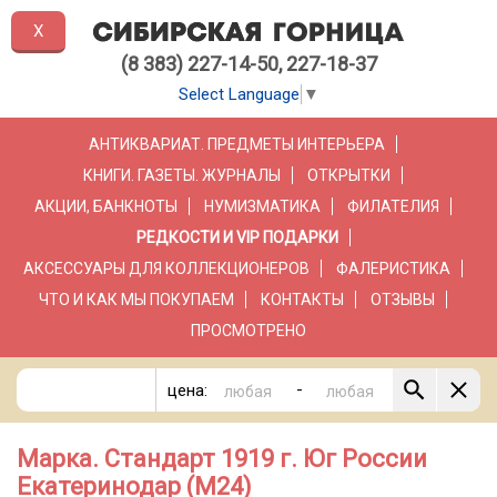
X
(8 383) 227-14-50, 227-18-37
Select Language
▼
АНТИКВАРИАТ. ПРЕДМЕТЫ ИНТЕРЬЕРА
КНИГИ. ГАЗЕТЫ. ЖУРНАЛЫ
ОТКРЫТКИ
АКЦИИ, БАНКНОТЫ
НУМИЗМАТИКА
ФИЛАТЕЛИЯ
РЕДКОСТИ И VIP ПОДАРКИ
АКСЕССУАРЫ ДЛЯ КОЛЛЕКЦИОНЕРОВ
ФАЛЕРИСТИКА
ЧТО И КАК МЫ ПОКУПАЕМ
КОНТАКТЫ
ОТЗЫВЫ
ПРОСМОТРЕНО
-
цена:
Марка. Стандарт 1919 г. Юг России
Екатеринодар (М24)