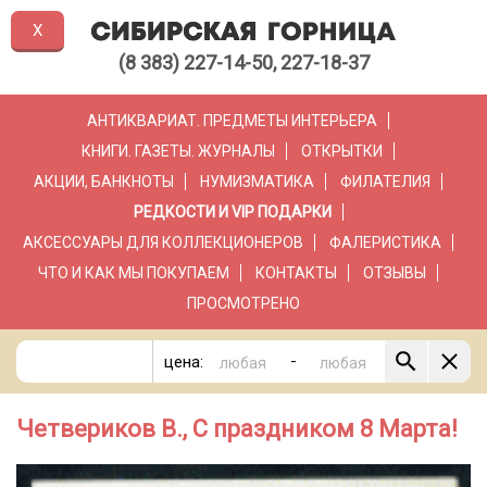
X
(8 383) 227-14-50, 227-18-37
АНТИКВАРИАТ. ПРЕДМЕТЫ ИНТЕРЬЕРА
КНИГИ. ГАЗЕТЫ. ЖУРНАЛЫ
ОТКРЫТКИ
АКЦИИ, БАНКНОТЫ
НУМИЗМАТИКА
ФИЛАТЕЛИЯ
РЕДКОСТИ И VIP ПОДАРКИ
АКСЕССУАРЫ ДЛЯ КОЛЛЕКЦИОНЕРОВ
ФАЛЕРИСТИКА
ЧТО И КАК МЫ ПОКУПАЕМ
КОНТАКТЫ
ОТЗЫВЫ
ПРОСМОТРЕНО
-
цена:
Четвериков В., С праздником 8 Марта!