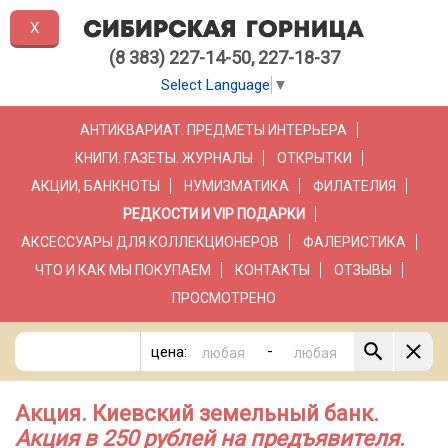
X
(8 383) 227-14-50, 227-18-37
Select Language
▼
АНТИКВАРИАТ. ПРЕДМЕТЫ ИНТЕРЬЕРА
КНИГИ. ГАЗЕТЫ. ЖУРНАЛЫ
ОТКРЫТКИ
АКЦИИ, БАНКНОТЫ
НУМИЗМАТИКА
ФИЛАТЕЛИЯ
РЕДКОСТИ И VIP ПОДАРКИ
АКСЕССУАРЫ ДЛЯ КОЛЛЕКЦИОНЕРОВ
ФАЛЕРИСТИКА
ЧТО И КАК МЫ ПОКУПАЕМ
КОНТАКТЫ
ОТЗЫВЫ
ПРОСМОТРЕНО
-
цена:
Акция. Киевский земельный банк.
Акция в 250 рублей на предъявителя.