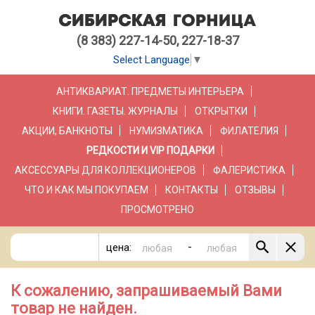
(8 383) 227-14-50, 227-18-37
Select Language
▼
АНТИКВАРИАТ. ПРЕДМЕТЫ ИНТЕРЬЕРА
КНИГИ. ГАЗЕТЫ. ЖУРНАЛЫ
ОТКРЫТКИ
АКЦИИ, БАНКНОТЫ
НУМИЗМАТИКА
ФИЛАТЕЛИЯ
РЕДКОСТИ И VIP ПОДАРКИ
АКСЕССУАРЫ ДЛЯ КОЛЛЕКЦИОНЕРОВ
ФАЛЕРИСТИКА
ЧТО И КАК МЫ ПОКУПАЕМ
КОНТАКТЫ
ОТЗЫВЫ
ПРОСМОТРЕНО
-
цена:
К сожалению, запрашиваемый Вами
товар не найден.